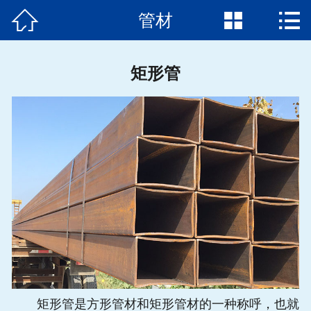



管材
首页

关于我们
矩形管
产品展示
新闻动态
应用案例
钢材知识
联系方式
矩形管是方形管材和矩形管材的一种称呼，也就