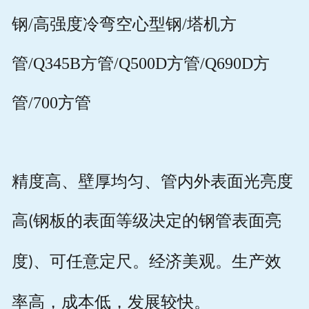
钢
/
高强度冷弯空心型钢
/
塔机方
管
/Q345B
方管
/Q500D
方管
/Q690D
方
管
/700
方管
精度⾼、壁厚均匀、管内外表⾯光亮度
⾼
钢板的表⾯等级决定的钢管表⾯亮
(
度
、可任意定尺。经济美观。⽣产效
)
率⾼，成本低，发展较快。