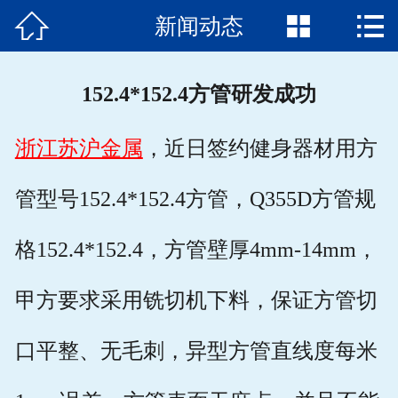



新闻动态
首页

关于我们
152.4*152.4方管研发成功
产品展示
浙江苏沪金属
，近日签约健身器材用方
新闻动态
管型号152.4*152.4方管，Q355D方管规
应用案例
格152.4*152.4，方管壁厚4mm-14mm，
钢材知识
联系方式
甲方要求采用铣切机下料，保证方管切
口平整、无毛刺，异型方管直线度每米