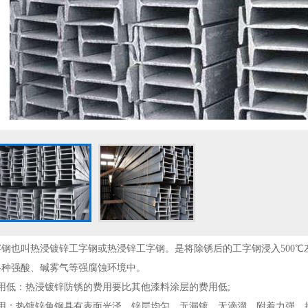
也叫热浸镀锌工字钢或热浸锌工字钢。是将除锈后的工字钢浸入500℃
各种强酸、碱雾气等强腐蚀环境中。
低：热浸镀锌防锈的费用要比其他漆料涂层的费用低;
：热镀锌角钢具有表面光泽，锌层均匀，无漏镀，无滴溜，附着力强，