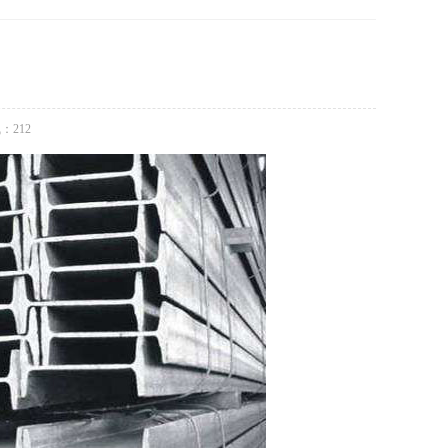
气：
212