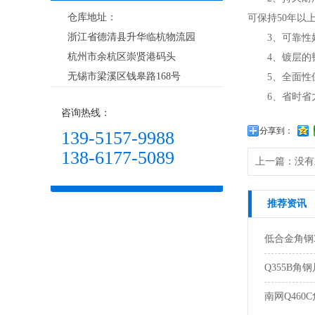
仓库地址：
可保持50年以
浙江省德清县升华临杭物流园
3、可靠性好
杭州市余杭区崇贤港码头
4、镀层的韧
无锡市梁溪区钱皋路168号
5、全面性保
6、省时省力
咨询热线：
分享到：
139-5157-9988
138-6177-5089
上一篇：
没有
推荐资讯
低合金角钢3
Q355B角
南网Q460C