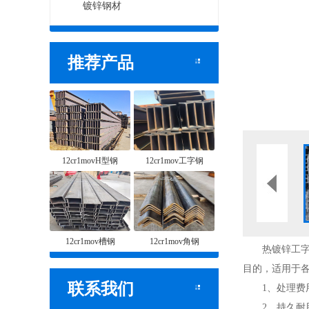
镀锌钢材
推荐产品
12cr1movH型钢
12cr1mov工字钢
12cr1mov槽钢
12cr1mov角钢
热镀锌工字钢
目的，适用于
联系我们
1、处理费用
2、持久耐用