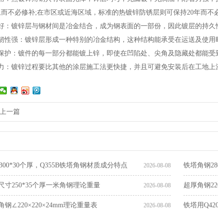
上而不必修补;在市区或近海区域，标准的热镀锌防锈层则可保持20年而不必
：镀锌层与钢材间是冶金结合，成为钢表面的一部份，因此镀层的持久性
性强：镀锌层形成一种特别的冶金结构，这种结构能承受在运送及使用时
护：镀件的每一部分都能镀上锌，即使在凹陷处、尖角及隐藏处都能受到
：镀锌过程要比其他的涂层施工法更快捷，并且可避免安装后在工地上
上一篇
00*30个厚，Q355B铁塔角钢材质成分特点
铁塔角钢28
2026-08-08
钢尺寸250*35个厚一米角钢理论重量
超厚角钢22
2026-08-08
角钢∠220×220×24mm理论重量表
铁塔用Q42
2026-08-08