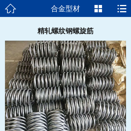



合金型材
首页

关于我们
精轧螺纹钢螺旋筋
产品展示
新闻动态
应用案例
钢材知识
联系方式